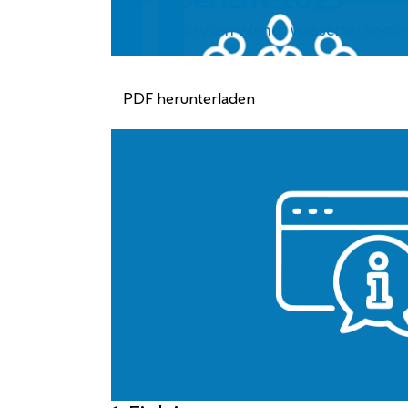
ebswien wiener wassertechnologi
PDF herunterladen